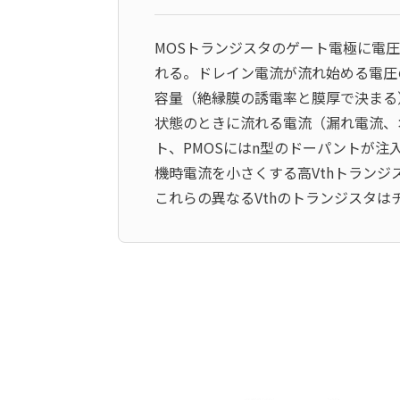
MOSトランジスタのゲート電極に電
れる。ドレイン電流が流れ始める電圧の事を
容量（絶縁膜の誘電率と膜厚で決まる
状態のときに流れる電流（漏れ電流、
ト、PMOSにはn型のドーパントが注
機時電流を小さくする高Vthトラン
これらの異なるVthのトランジスタ