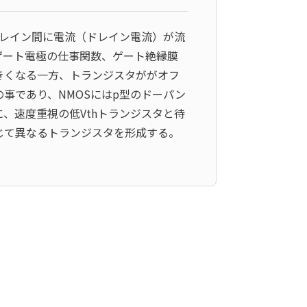
ドレイン間に電流（ドレイン電流）が流
hは、ゲート電極の仕事関数、ゲート絶縁膜
きくなる一方、トランジスタががオフ
事であり、NMOSにはp型のドーパン
に、速度重視の低Vthトランジスタと待
じて異なるトランジスタを形成する。