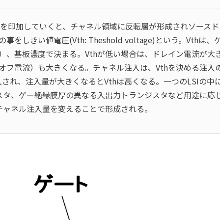
圧を印加していくと、チャネル領域に反転層が形成されソース
しきい値電圧(Vth: Theshold voltage)という。Vt
）、基板濃度で決まる。Vthが低い場合は、ドレイン電流が大
オフ電流）も大きくなる。チャネル注入は、Vthを決める注入の
入され、注入量が大きくなるとVthは高くなる。一つのLSIの中
ジスタ、ゲー絶縁膜厚の異なる入出力トランジスタなど用途に応
はチャネル注入量を変えることで形成される。