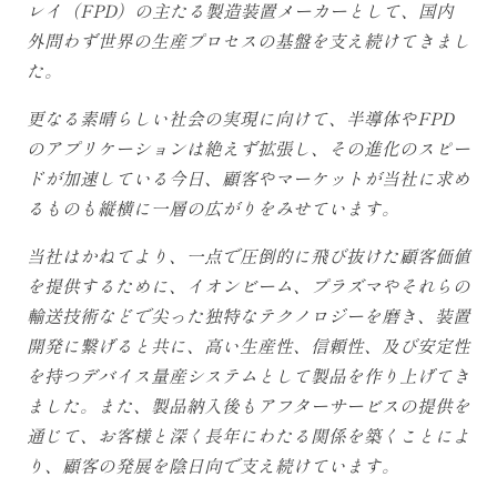
レイ（FPD）の主たる製造装置メーカーとして、国内
外問わず世界の生産プロセスの基盤を支え続けてきまし
た。
更なる素晴らしい社会の実現に向けて、半導体やFPD
のアプリケーションは絶えず拡張し、その進化のスピー
ドが加速している今日、顧客やマーケットが当社に求め
るものも縦横に一層の広がりをみせています。
当社はかねてより、一点で圧倒的に飛び抜けた顧客価値
を提供するために、イオンビーム、プラズマやそれらの
輸送技術などで尖った独特なテクノロジーを磨き、装置
開発に繋げると共に、高い生産性、信頼性、及び安定性
を持つデバイス量産システムとして製品を作り上げてき
ました。また、製品納入後もアフターサービスの提供を
通じて、お客様と深く長年にわたる関係を築くことによ
り、顧客の発展を陰日向で支え続けています。