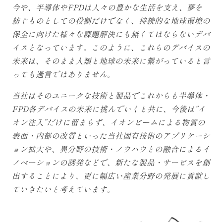
今や、半導体やFPDは人々の豊かな生活を支え、夢を
紡ぐものとしての役割だけでなく、持続的な地球環境の
保全に向けた様々な課題解決にも無くてはならないデバ
イスとなっています。このように、これらのデバイスの
未来は、そのまま人類と地球の未来に繋がっていると言
っても過言ではありません。
当社はそのユニークな技術と製品でこれからも半導体・
FPD各デバイスの未来に挑んでいくと共に、今後は”イ
オン注入”だけに留まらず、イオンビームによる物質の
表面・内部の改質といった当社固有技術のアプリケーシ
ョン拡大や、異分野の技術・ノウハウとの融合によるイ
ノベーションの誘発などで、新たな製品・サービスを創
出することにより、更に幅広い産業分野の発展に貢献し
ていきたいと考えています。