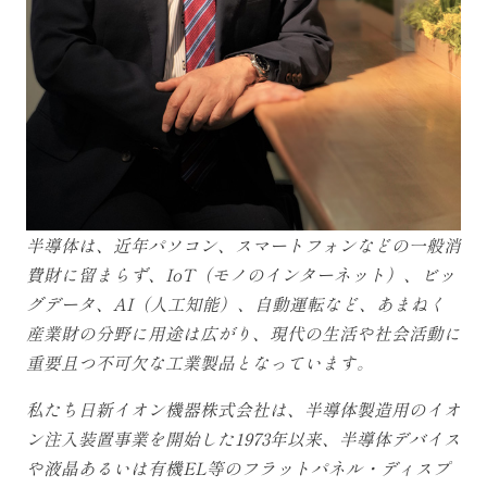
半導体は、近年パソコン、スマートフォンなどの一般消
費財に留まらず、IoT（モノのインターネット）、ビッ
グデータ、AI（人工知能）、自動運転など、あまねく
産業財の分野に用途は広がり、現代の生活や社会活動に
重要且つ不可欠な工業製品となっています。
私たち日新イオン機器株式会社は、半導体製造用のイオ
ン注入装置事業を開始した1973年以来、半導体デバイス
や液晶あるいは有機EL等のフラットパネル・ディスプ