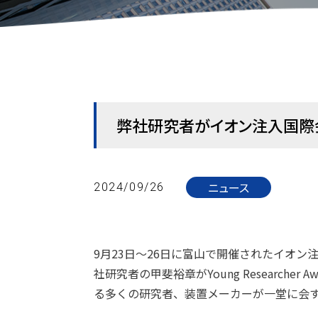
弊社研究者がイオン注入国際会議でY
ニュース
2024/09/26
9月23日～26日に富山で開催されたイオン注入の国際会議IIT
社研究者の甲斐裕章がYoung Resear
る多くの研究者、装置メーカーが一堂に会す