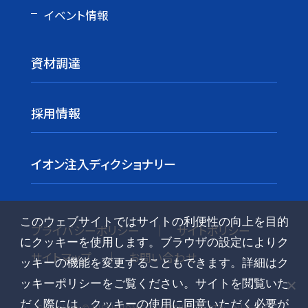
イベント情報
資材調達
採用情報
イオン注入ディクショナリー
このウェブサイトではサイトの利便性の向上を目的
プライバシーポリシー
サイトポリシー
にクッキーを使用します。ブラウザの設定によりク
サイトマップ
お問い合わせ
ッキーの機能を変更することもできます。詳細はク
ッキーポリシーをご覧ください。サイトを閲覧いた
だく際には、クッキーの使用に同意いただく必要が
Copyright © NISSIN ION EQUIPMENT CO. LTD., All Rights