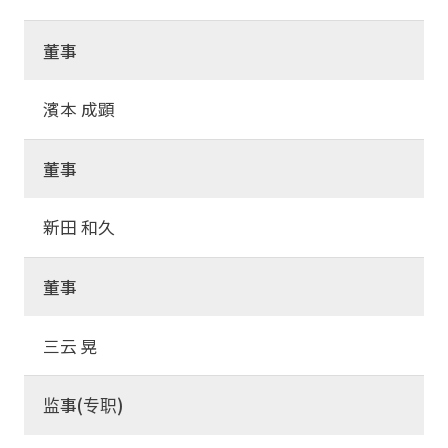
董事
濱本 成顕
董事
新田 和久
董事
三云 晃
监事(专职)