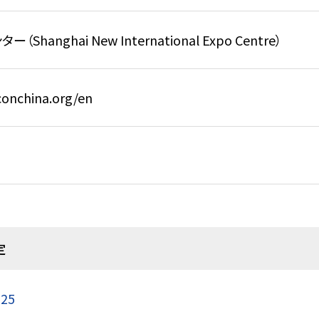
anghai New International Expo Centre）
conchina.org/en
定
025