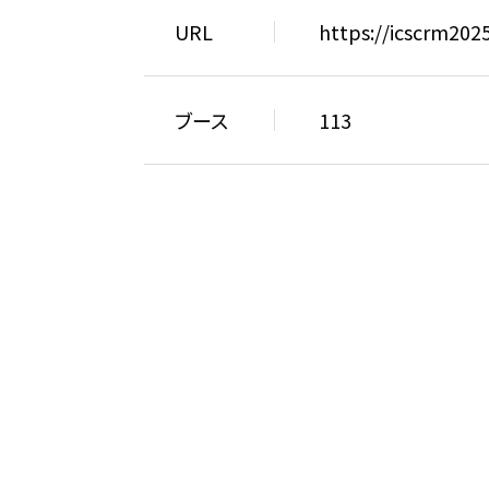
URL
https://icscrm202
ブース
113