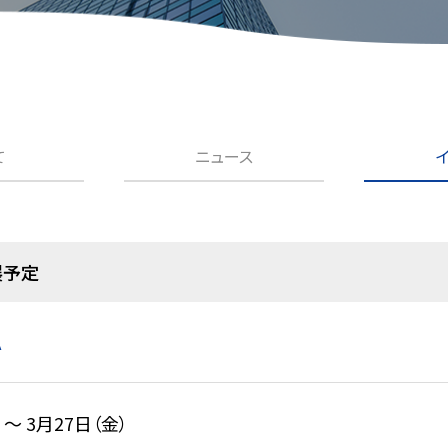
て
ニュース
出展予定
A
）〜 3月27日（金）