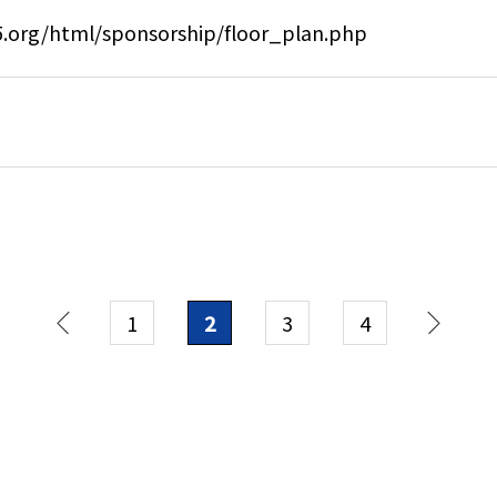
5.org/html/sponsorship/floor_plan.php
1
3
4
2