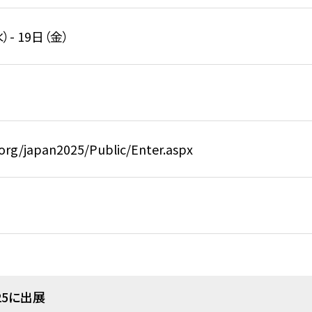
）- 19日（金）
.org/japan2025/Public/Enter.aspx
25に出展